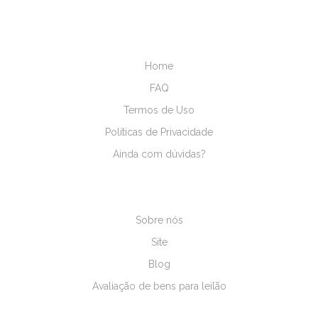
mkt@gelsonleiloes.com.br
Home
FAQ
Termos de Uso
Políticas de Privacidade
Ainda com dúvidas?
Imprensa
Central de Ajuda
Sobre nós
Site
Blog
Avaliação de bens para leilão
Conteúdos Grátis